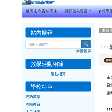
:::
桃園市立青埔國中
議題融入專區
教學
:::
:::
站內搜尋
本站
search
11
進階搜尋
轉知
教學活動相簿
活動相簿
主
召
學校特色
說
雙語教學
一
國際教育
11