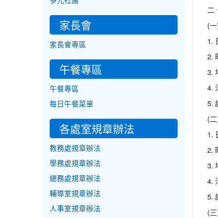
多元社團
二
家長會
(
1.
家長會專區
2.
午餐專區
3
4.
午餐專區
5
每日午餐菜單
(
各處室規章辦法
1.
教務處規章辦法
2.
學務處規章辦法
3
總務處規章辦法
4.
輔導室規章辦法
5
人事室規章辦法
(