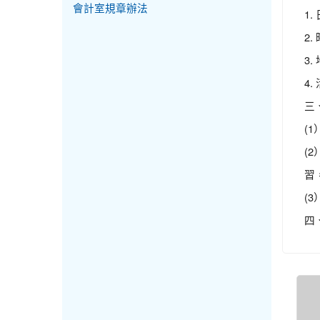
會計室規章辦法
1.
2.
3
4.
三
(
(
習
(
四