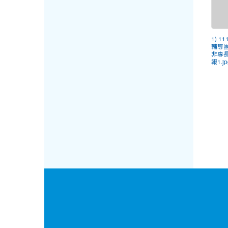
1) 
輔導
非專
報1.jp