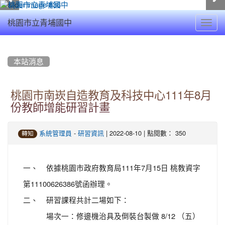
Toggl
桃園市立青埔國中
navig
:::
本站消息
桃園市南崁自造教育及科技中心111年8月
份教師增能研習計畫
-
| 2022-08-10 | 點閱數： 350
系統管理員
研習資訊
轉知
一、 依據桃園市政府教育局111年7月15日 桃教資字
第11100626386號函辦理。
二、 研習課程共計二場如下：
場次一：修邊機治具及倒裝台製做 8/12 （五）