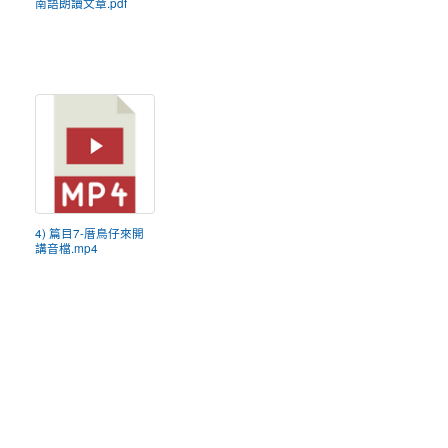
南語朗讀文章.pdf
4) 篇目7-厝鳥仔來開
講音檔.mp4