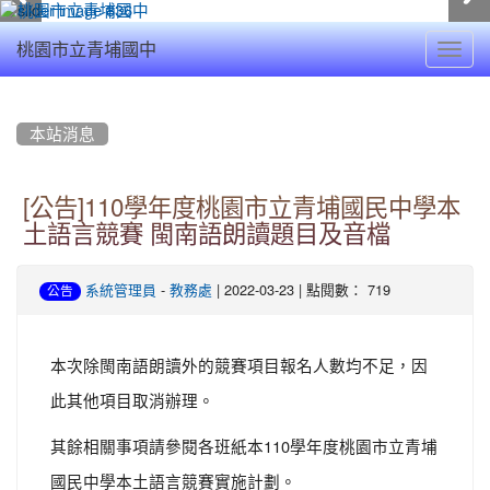
Toggl
桃園市立青埔國中
navig
:::
本站消息
[公告]110學年度桃園市立青埔國民中學本
土語言競賽 閩南語朗讀題目及音檔
-
| 2022-03-23 | 點閱數： 719
系統管理員
教務處
公告
本次除閩南語朗讀外的競賽項目報名人數均不足，因
此其他項目取消辦理。
其餘相關事項請參閱各班紙本110學年度桃園市立青埔
國民中學本土語言競賽實施計劃。