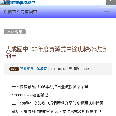
Toggl
桃園市立青埔國中
navig
:::
本站消息
大成國中106年度資源式中途班轉介就讀
簡章
-
| 2017-08-18 | 點閱數： 785
資料組長
輔導室
轉知
一、依據教育部106年2月7日臺教授國部字第
1060003789號函辦理。
二、106學年度如欲申請個案轉介至該校資源式中途班
就讀，請依附件的規範內容、文件格式及期程提出申