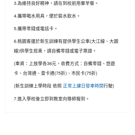
3.為維持良好精神，請在到校前用畢早餐。
4.攜帶喝水用具，便於裝水飲水。
5.攜帶零錢或電話卡。
6.桃園客運於新生訓練有提供學生公車(大江線、大園
線)供學生搭乘，請自備零錢或電子票證。
(車資：上放學各36元，收費方式：自備零錢、悠遊
卡、台灣通、壹卡通(75折)、市民卡(75折)
(新生訓練上學時段 依照
行駛)
正常上課日發車時間
7.進入學校後立即到教室向導師報到。