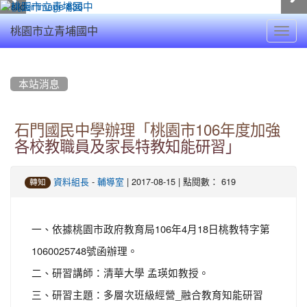
Toggl
桃園市立青埔國中
navig
:::
本站消息
石門國民中學辦理「桃園市106年度加強
各校教職員及家長特教知能研習」
-
| 2017-08-15 | 點閱數： 619
資料組長
輔導室
轉知
一、依據桃園市政府教育局106年4月18日桃教特字第
1060025748號函辦理。
二、研習講師：清華大學 孟瑛如教授。
三、研習主題：多層次班級經營_融合教育知能研習