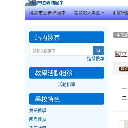
:::
桃園市立青埔國中
議題融入專區
教學
:::
:::
站內搜尋
本站
search
國立
進階搜尋
轉知
教學活動相簿
活動相簿
一
二
學校特色
雙語教學
國際教育