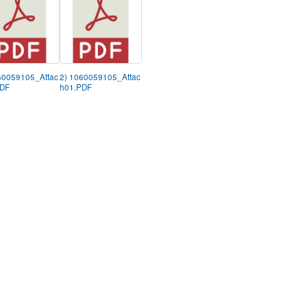
60059105_Attac
2) 1060059105_Attac
PDF
h01.PDF