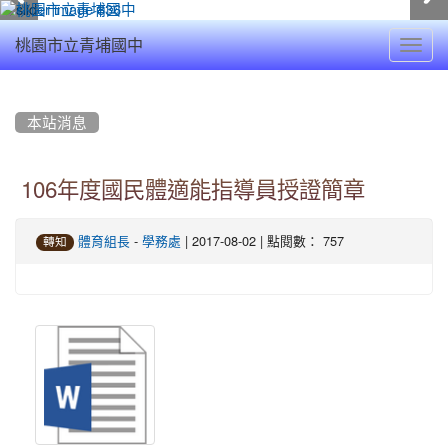
Toggl
桃園市立青埔國中
navig
:::
本站消息
106年度國民體適能指導員授證簡章
-
| 2017-08-02 | 點閱數： 757
體育組長
學務處
轉知