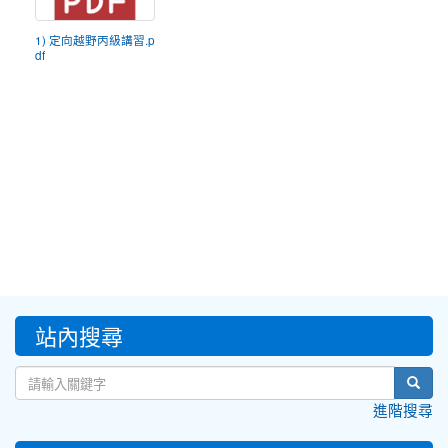
1) 定向越野丙級講習.p
df
:::
站內搜尋
sear
進階搜尋