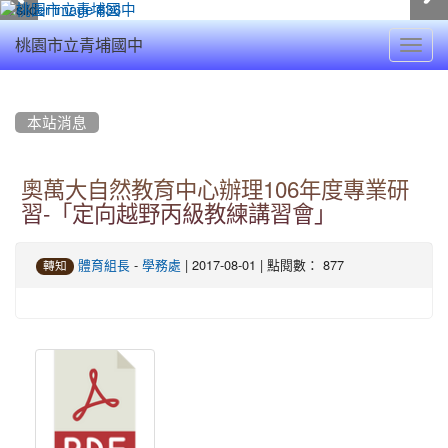
Toggl
桃園市立青埔國中
navig
:::
本站消息
奧萬大自然教育中心辦理106年度專業研
習-「定向越野丙級教練講習會」
-
| 2017-08-01 | 點閱數： 877
體育組長
學務處
轉知