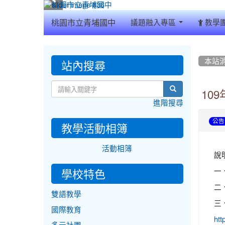
:::
桃園市立青埔國中
議題融入專區
教學
:::
:::
站內搜尋
本站
search
10
進階搜尋
公告
教學活動相簿
活動相簿
說
一
學校特色
二、
雙語教學
三
國際教育
htt