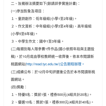
二、旨揭辦法摘要如下(餘請詳參實施計畫)：
(一)參加對象及項目：
１、童詩創作：低年級組(小學1至2年級)。
２、作文賞析：中年級組(小學3至4年級)、高年級組
(小學5至6年級)。
３、中學生作文：國中1至3年級。
(二)每類別每人限參賽1件作品(國小依照年段與主題投
稿)，於10月底由學校教師統一收齊後，依本市閱讀新
桃園網站(
http://read.tyc.edu.tw/)公告期程辦理。
(三)成績公布：於12月中旬評選後公告於本市閱讀新桃
園網站。
(四)獎勵：
１、特優5名：獎狀1張，禮券500元(4組共計20名)。
２、優選10名：獎狀1張，禮券300元(4組共計40名)。