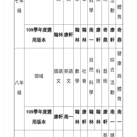
科
活
七年
體
學
動
級
育
109學年度選
翰
翰
南
康
奇
康
奇
翰林
康軒
用版本
林
林
一
軒
鼎
軒
鼎
健
自
綜
康
然
合
國語
英語
數
社
科
藝
領域
與
文
文
學
會
技
術
科
活
八年
體
學
動
級
育
109學年度選
翰
康
翰
翰
康
南
南
康軒
南一
用版本
林
軒
林
林
軒
一
一
藝
健