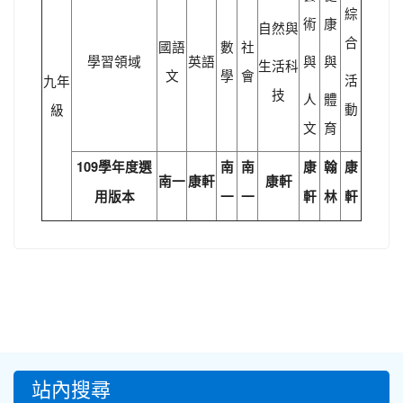
綜
術
康
自然與
合
國語
數
社
學習領域
英語
與
與
生活科
文
學
會
活
九年
技
人
體
動
級
文
育
109學年度選
南
南
康
翰
康
南一
康軒
康軒
用版本
一
一
軒
林
軒
:::
站內搜尋