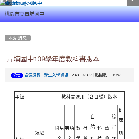
Toggl
桃園市立青埔國中
navig
:::
本站消息
青埔國中109學年度教科書版本
-
| 2020-07-02 | 點閱數： 1957
設備組長
新生入學資訊
公告
年級
教科書選用（含自編）版本
健
自
綜
康
然
合
國語
英語
數
社
科
藝
領域
與
文
文
學
會
技
術