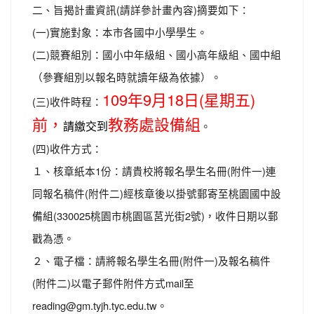
二、旨揭計畫資訊(請詳參計畫內容)摘要如下：
(一)實施對象：本市各國中小學學生。
(二)競賽組別：國小中年級組、國小高年級組、國中組
（參賽組別以報名時就讀年級為依據）。
109年9月18日(星期五)
(三)收件時程：
前，
教務處設備組
請繳交到
。
(四)收件方式：
１、核章紙本1份：請貴校將報名學生名冊(附件一)連
同報名稿件(附件二)經核章後以掛號郵寄至桃園國中設
備組(330025桃園市桃園區莒光街2號)，收件日期以郵
戳為憑。
２、電子檔：請將報名學生名冊(附件一)及報名稿件
(附件二)以電子郵件附件方式mail至
reading@gm.tyjh.tyc.edu.tw。