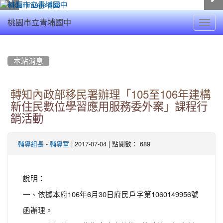
Toggl
桃園市立青埔國中
navig
:::
本站消息
轉知內政部移民署辦理「105至106年建構
新住民數位學習應用服務委外案」課程行
銷活動
-
| 2017-07-04 | 點閱數： 689
輔導組長
輔導室
說明：
一、依據本府106年6月30日府民戶字第1060149956號
函辦理。