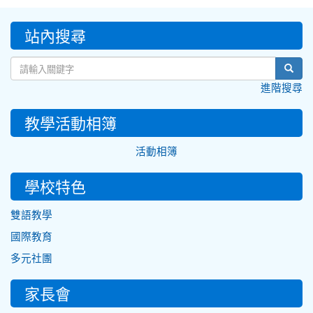
:::
站內搜尋
sear
進階搜尋
教學活動相簿
活動相簿
學校特色
雙語教學
國際教育
多元社團
家長會