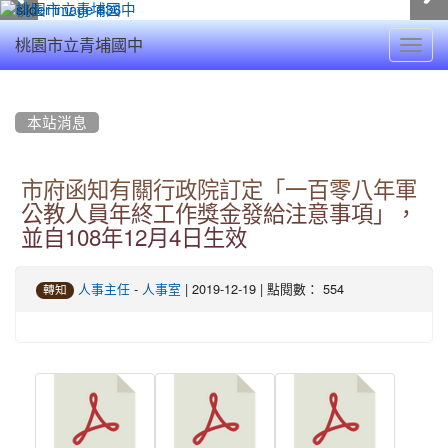
Toggl
桃園市立青埔國中
navig
:::
本站消息
市府函知有關行政院訂定「一百零八年軍
公教人員年終工作獎金發給注意事項」，
並自108年12月4日生效
-
| 2019-12-19 | 點閱數： 554
人事主任
人事室
轉知