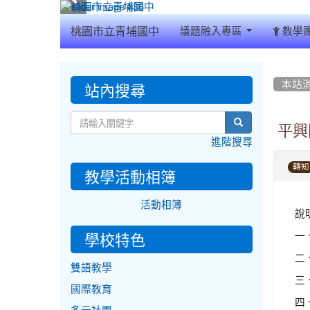
:::
桃園市立青埔國中
議題融入專區
教學
:::
:::
站內搜尋
本站
search
平興
進階搜尋
轉知
教學活動相簿
活動相簿
說
一、
學校特色
二
雙語教學
三
國際教育
四