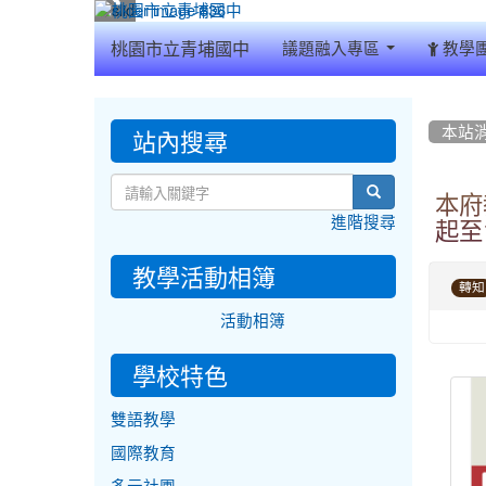
:::
桃園市立青埔國中
議題融入專區
教學
:::
:::
站內搜尋
本站
search
本府
進階搜尋
起至
教學活動相簿
轉知
活動相簿
學校特色
雙語教學
國際教育