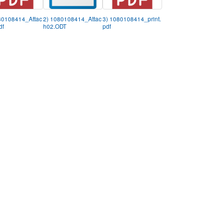
80108414_Attac
2) 1080108414_Attac
3) 1080108414_print.
df
h02.ODT
pdf