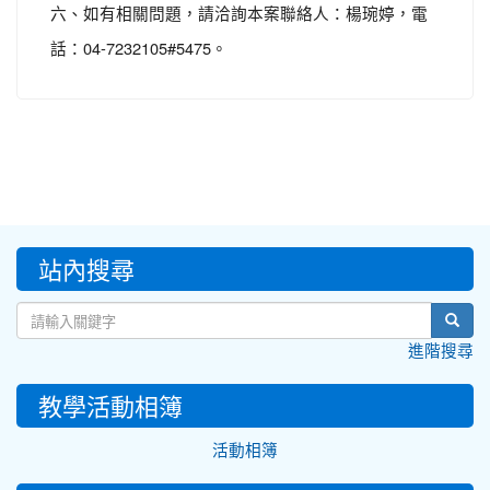
六、如有相關問題，請洽詢本案聯絡人：楊琬婷，電
話：04-7232105#5475。
:::
站內搜尋
sear
進階搜尋
教學活動相簿
活動相簿