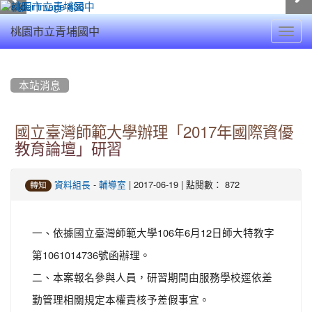
Toggl
桃園市立青埔國中
navig
:::
本站消息
國立臺灣師範大學辦理「2017年國際資優
教育論壇」研習
-
| 2017-06-19 | 點閱數： 872
資料組長
輔導室
轉知
一、依據國立臺灣師範大學106年6月12日師大特教字
第1061014736號函辦理。
二、本案報名參與人員，研習期間由服務學校逕依差
勤管理相關規定本權責核予差假事宜。