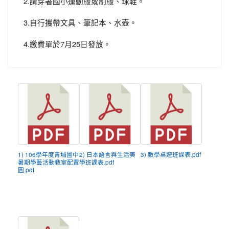
2.請穿著國小運動服或制服、球鞋。
3.自行攜帶文具、筆記本、水壺。
4.繳費單於7月25日發放。
1) 106學年度青埔國中
2) 日本語言與生活美
3) 數學桌遊班課表.pdf
暑期學藝活動教室配置
學班課表.pdf
圖.pdf