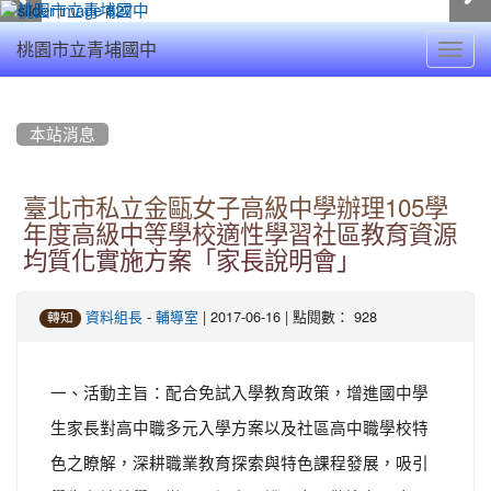
Toggl
桃園市立青埔國中
navig
:::
本站消息
臺北市私立金甌女子高級中學辦理105學
年度高級中等學校適性學習社區教育資源
均質化實施方案「家長說明會」
-
| 2017-06-16 | 點閱數： 928
資料組長
輔導室
轉知
一、活動主旨：配合免試入學教育政策，增進國中學
生家長對高中職多元入學方案以及社區高中職學校特
色之瞭解，深耕職業教育探索與特色課程發展，吸引