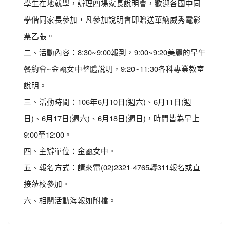
學生在地就學，辦理四場家長說明會，歡迎各國中同
學偕同家長參加，凡參加說明會即贈送華納威秀電影
票乙張。
二、活動內容：8:30~9:00報到，9:00~9:20美麗的早午
餐約會~金甌女中整體說明，9:20~11:30各科專業教室
說明。
三、活動時間：106年6月10日(週六)、6月11日(週
日)、6月17日(週六)、6月18日(週日)，時間皆為早上
9:00至12:00。
四、主辦單位：金甌女中。
五、報名方式：請來電(02)2321-4765轉311報名或直
接蒞校參加。
六、相關活動海報如附檔。