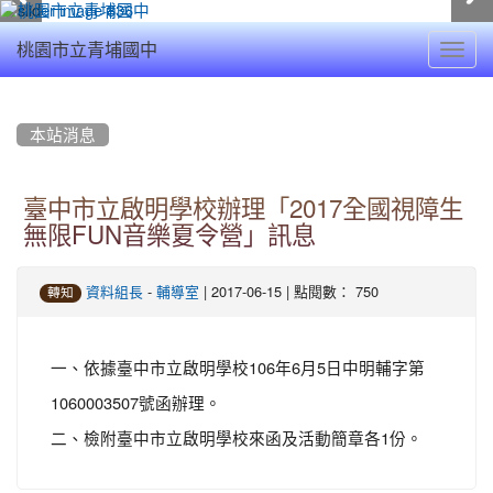
Toggl
桃園市立青埔國中
navig
:::
本站消息
臺中市立啟明學校辦理「2017全國視障生
無限FUN音樂夏令營」訊息
-
| 2017-06-15 | 點閱數： 750
資料組長
輔導室
轉知
一、依據臺中市立啟明學校106年6月5日中明輔字第
1060003507號函辦理。
二、檢附臺中市立啟明學校來函及活動簡章各1份。