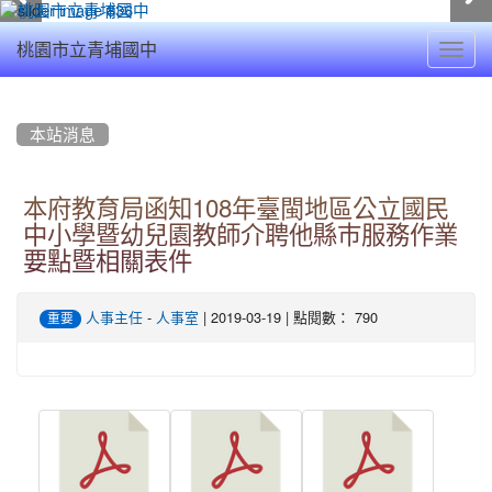
Toggl
桃園市立青埔國中
navig
:::
本站消息
本府教育局函知108年臺閩地區公立國民
中小學暨幼兒園教師介聘他縣巿服務作業
要點暨相關表件
-
| 2019-03-19 | 點閱數： 790
人事主任
人事室
重要