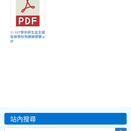
1) 107學年師生盃全國
各級學校飛鏢錦標賽.p
df
:::
站內搜尋