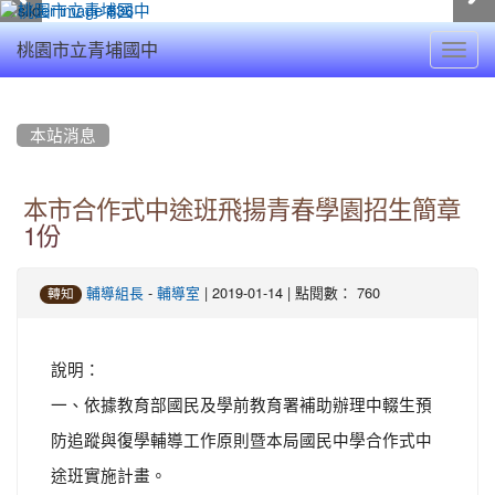
Toggl
桃園市立青埔國中
navig
:::
本站消息
本市合作式中途班飛揚青春學園招生簡章
1份
-
| 2019-01-14 | 點閱數： 760
輔導組長
輔導室
轉知
說明：
一、依據教育部國民及學前教育署補助辦理中輟生預
防追蹤與復學輔導工作原則暨本局國民中學合作式中
途班實施計畫。