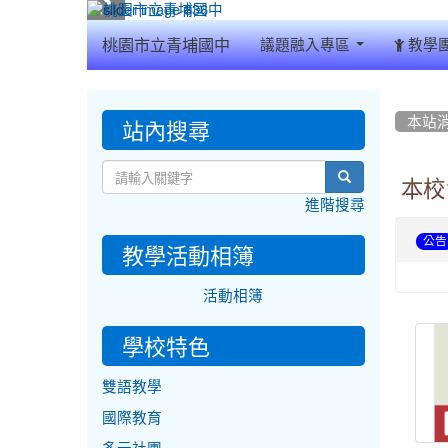
:::
桃園市立青埔國中
議題融入專區
教學
:::
:::
站內搜尋
本站
search
本校
進階搜尋
公告
教學活動相簿
活動相簿
學校特色
雙語教學
國際教育