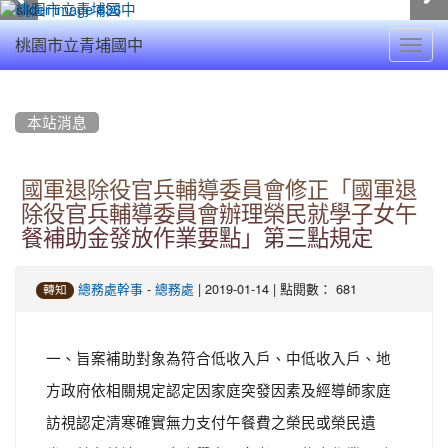
Toggl
桃園市立青埔國中
navig
:::
本站消息
國軍退除役官兵輔導委員會修正「國軍退
除役官兵輔導委員會辦理榮民就學子女午
餐補助金發放作業要點」第三點規定
-
| 2019-01-14 | 點閱數： 681
總務處幹事
總務處
轉知
一、旨案補助對象為符合低收入戶、中低收入戶、地
方政府依相關規定認定因家庭突發因素及經導師家庭
訪視認定清寒確實無力支付午餐費之榮民或榮民遺