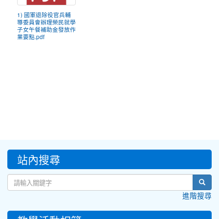
1) 國軍退除役官兵輔
導委員會辦理榮民就學
子女午餐補助金發放作
業要點.pdf
:::
站內搜尋
sear
進階搜尋