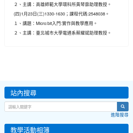
２、主講：高雄師範大學環科所黃琴扉助理教授。
(四)1月23日(三)1330-1630；課程代碼:2548038。
１、講題：Micro:bit入門:實作與教學應用。
２、主講：臺北城市大學電通系蔡耀斌助理教授。
:::
站內搜尋
sear
進階搜尋
教學活動相簿