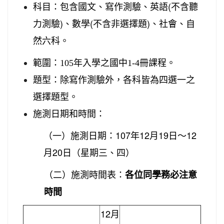
(
科目
：
包含國
文、寫作測驗
、英語
不含聽
)
(
)
力測驗
、數學
不含非選擇題
、
社會、自
然六科
。
冊課程。
範圍：105年入學之國中1-4
題型：除寫作測驗外，各科皆為四選一之
選擇題型
。
施測日期和時間：
107
12
19
12
（一）施測日期：
年
月
日～
20
月
日（星期三、四）
（二）施測時間表：
各位同學務必注意
時間
12
月