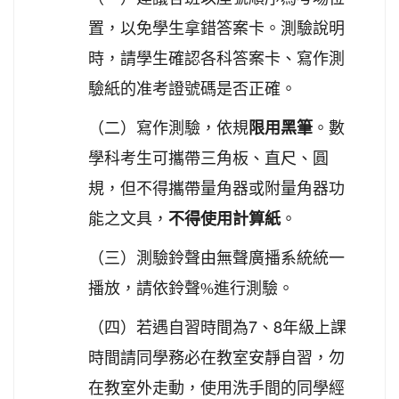
置，以免學生拿錯答案卡。測驗說明
時，請學生確認各科答案卡、寫作測
驗紙的准考證號碼是否正確。
（二）寫作測驗，依規
限用黑筆
。數
學科考生可攜帶三角板、直尺、圓
規，但不得攜帶量角器或附量角器功
。
能之文具，
不得使用計算紙
（三）測驗鈴聲由無聲廣播系統統一
播放，請依鈴聲
%
進行測驗。
7
8
（四）若遇自習時間為
、
年級上課
時間請同學務必在教室安靜自習，勿
在教室外走動，使用洗手間的同學經