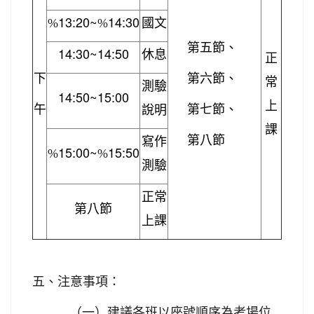
13:20~
14:30
%
%
國文
第五
節、
14:30~14:50
休息
正
下
第六
節、
常
測驗
14:50~15:00
上
午
第七
節、
說明
課
第八
節
寫作
15:00~
15:50
%
%
測驗
正常
第八節
上課
五、注意事項：
（一）建議各班以座號順序為考場位