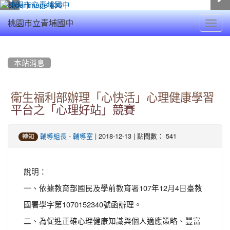
Toggl
桃園市立青埔國中
navig
:::
本站消息
衛生福利部辦理「心快活」心理健康學習
平台之「心理好站」競賽
-
| 2018-12-13 | 點閱數： 541
輔導組長
輔導室
轉知
說明：
一、依據教育部國民及學前教育署107年12月4日臺教
國署學字第1070152340號函辦理。
二、為促進正確心理健康知識與個人適應策略、豐富