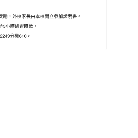
獎勵，外校家長由本校開立參加證明書。
予3小時研習時數。
49分機610。