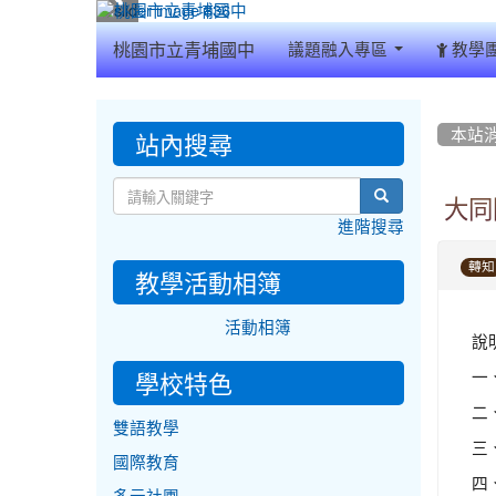
:::
桃園市立青埔國中
議題融入專區
教學
:::
:::
站內搜尋
本站
search
大同
進階搜尋
轉知
教學活動相簿
活動相簿
說
一
學校特色
二
雙語教學
三
國際教育
四