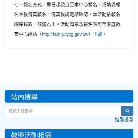
七、報名方式：即日起親自至本中心報名，或填妥報
名表後傳真報名，傳真後請電話確認，本活動依報名
順序錄取，額滿為止。活動簡章及報名表可至家庭教
育中心網站（
http://family.tycg.gov.tw/）下載。
:::
站內搜尋
sear
進階搜尋
教學活動相簿