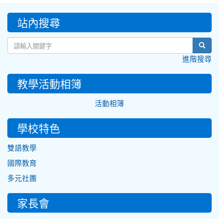
:::
站內搜尋
sear
進階搜尋
教學活動相簿
活動相簿
學校特色
雙語教學
國際教育
多元社團
家長會