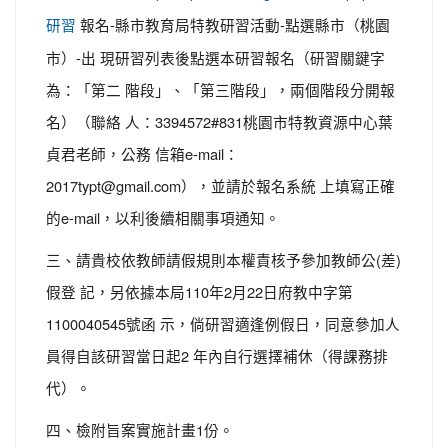
報名-縣市教育局特教研習活動-點選縣市（桃園
研習
市）-出 現研習列表後點選本研習報名（研習關鍵字
為：「第二 階段」、「第三階段」，兩個階段分開報
名）（聯絡 人：3394572#831桃園市特教資源中心葉
貞君老師，公務 信箱e-mail：
2017typt@gmail.com），並請於報名系統 上填寫正確
的e-mail，以利後續相關事項通知。
三、請貴校依教師請假規則本權責核予參加教師公(差)
假登 記，另依據本局110年2月22日府教中字第
1100040545號函 示，倘研習適逢例假日，同意參加人
員得自該研習當日起2 年內自行選擇補休（得課務排
代）。
四、檢附旨案實施計畫1份。