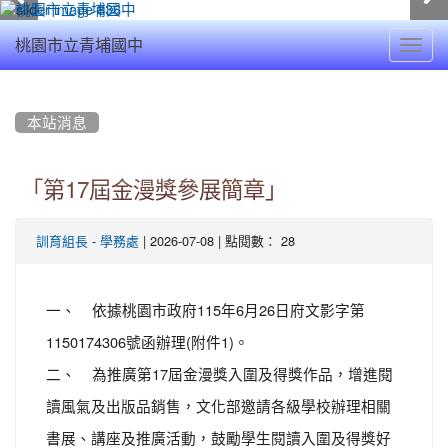
Toggl
桃園市立青埔國中
navig
:::
本站消息
「第17屆金漫獎參展簡章」
-
| 2026-07-08 | 點閱數： 28
訓育組長
學務處
一、 依據桃園市政府115年6月26日府文影字第
1150174306號函辦理(附件1)。
二、 為推廣第17屆金漫獎入圍及得獎作品，增進閱
讀風氣及出版品銷售，文化部邀請各級學校辦理相關
書展、講座及推廣活動，鼓勵學生閱讀入圍及得獎好