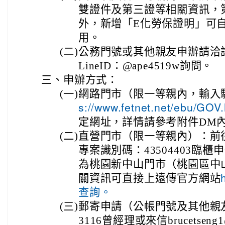
雙證件及第三證等相關資訊，
外，新增「E化勞保證明」可
用。
(二)
公務門號或其他親友申辦請洽詢0
LineID：@ape4519w詢問。
三、
申辦方式：
(一)
網路門市（限一等親內，輸入驗
s://www.fetnet.net/ebu/GOV.
定網址，詳情請參考附件DM
(二)
直營門市（限一等親內）：前
專案識別碼：43504403臨
為桃園新中山門市（桃園區中山
關資訊可直接上遠傳官方網站
查詢。
(三)
郵寄申請（公帳門號及其他親友
3116曾經理或來信brucetseng1@f