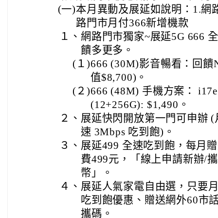
(一)
本月異動及展延如說明：1.網
路門市月付366新增機款
１、
網路門市獨家~展延5G 666
饋多更多。
(１)
666 (30M)影音暢看：回饋Ne
值$8,700)。
(２)
666 (48M) 手機方案： i17e 
(12+256G): $1,490。
２、
展延快閃開放第一門可申辦 (月付
速 3Mbps 吃到飽)。
３、
展延499 全速吃到飽，每月贈
費499元，「線上申請新辦/攜
幣」。
４、
展延人氣家電自由選，只要月付
吃到飽優惠、贈送網外60市話
攜碼。