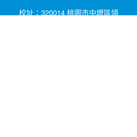
校址：320014 桃園市中壢區領
航北路二段281號