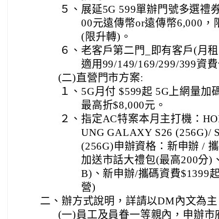
５、
展延5G 599單辦門號多選禮券_
00元遠傳幣or遠傳幣6,000
(限升轉)。
６、
老客戶第二門_即有客戶(月
適用99/149/169/299/399
(二)
直營門市方案:
１、
5G月付 $599起 5G上網量加
最高折$8,000元。
２、
指定AC特案本月主打機：HONOR M
UNG GALAXY S26 (256G)/
(256G)申辦資格：新申辦 / 
加送市話大禮包(最高200分)
B)、新申辦/攜碼資費$1399起
營)
二、
辦方式說明，詳請以DM內文為主
(一)
員工及員眷一等親內，申辦市