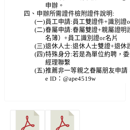
申辦。
四、
申辦所需證件檢附證件說明:
(一)
員工申請:員工雙證件+識別證o
(二)
眷屬申請:眷屬雙證+親屬證明
名簿）+員工識別證or名片
(三)
退休人士:退休人士雙證+退休
(四)
特殊身分:若是為單位約聘，
經理聯繫
(五)
推薦非一等親之眷屬朋友申請，
e ID：@ape4519w