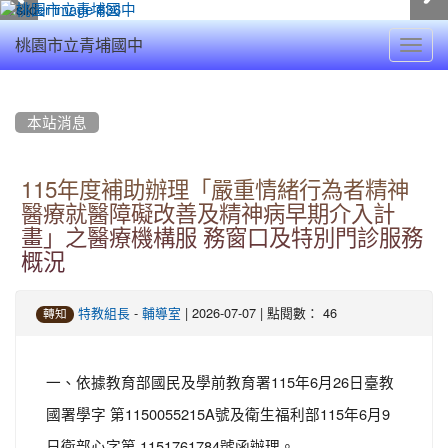
Toggl
桃園市立青埔國中
navig
:::
本站消息
115年度補助辦理「嚴重情緒行為者精神
醫療就醫障礙改善及精神病早期介入計
畫」之醫療機構服 務窗口及特別門診服務
概況
-
| 2026-07-07 | 點閱數： 46
特教組長
輔導室
轉知
一、依據教育部國民及學前教育署115年6月26日臺教
國署學字 第1150055215A號及衛生福利部115年6月9
日衛部心字第 1151761784號函辦理。