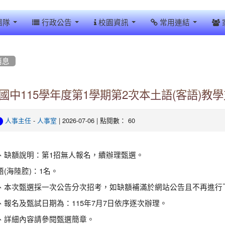
團隊
行政公告
校園資訊
常用連結
消息
國中115學年度第1學期第2次本土語(客語)教
-
| 2026-07-06 | 點閱數： 60
人事主任
人事室
、缺額說明：第1招無人報名，續辦理甄選。
語(海陸腔)：1名。
、本次甄選採一次公告分次招考，如缺額補滿於網站公告且不再進行
、報名及甄試日期為：115年7月7日依序逐次辦理。
、詳細內容請參閱甄選簡章。