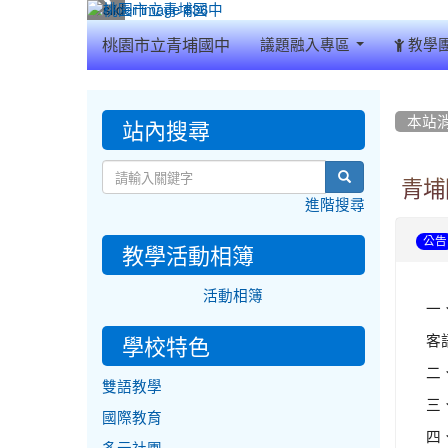
:::
桃園市立青埔國中
議題融入專區
教學
:::
:::
站內搜尋
本站
search
青埔
進階搜尋
公告
教學活動相簿
活動相簿
一
客
學校特色
二
雙語教學
三
國際教育
四