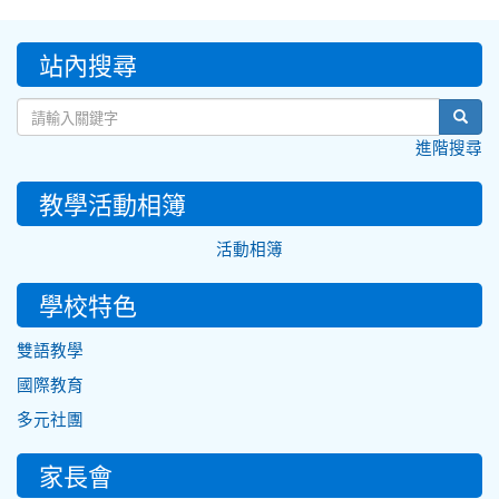
:::
站內搜尋
sear
進階搜尋
教學活動相簿
活動相簿
學校特色
雙語教學
國際教育
多元社團
家長會