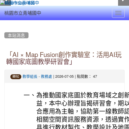
Toggl
桃園市立青埔國中
navig
:::
本站消息
「AI × Map Fusion創作實驗室：活用AI玩
轉國家底圖教學研習會」
-
| 2026-07-05 | 點閱數： 47
教學組長
教務處
轉知
一、
為推動國家底圖於教育場域之創
益，本中心辦理旨揭研習會，期以
合應用為主軸，協助第一線教師認
相關空間資訊服務資源，透過實
具進行教材製作、教學設計及地