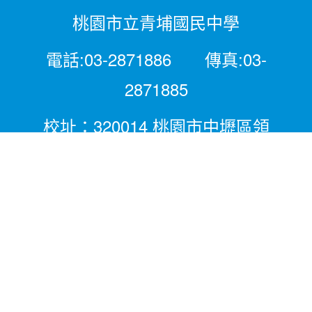
桃園市立青埔國民中學
電話:03-2871886 傳真:03-
2871885
校址：320014 桃園市中壢區領
航北路二段281號