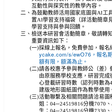
互動性與探究性的教學內容。
二、
為鼓勵教師活用國家底圖與AI工
置AI學習支持福袋（詳活動簡章
學習支持與參與回饋。
三、
檢送本研習會活動簡章，敬請轉
重要資訊如下：
(一)
採線上報名，免費參加，報名
ycake.com/s/ewO76，
額有限，額滿為止。
(二)
請各校惠予參與教師公（差）
由原服務學校支應，研習完成
心登載研習時數（認列時數為
建版地形圖紙圖作為教學使用
(三)
活動聯繫及相關問題請洽易圖
姐：04─24519816分機7070、
生：04─24519816分機7330、wi