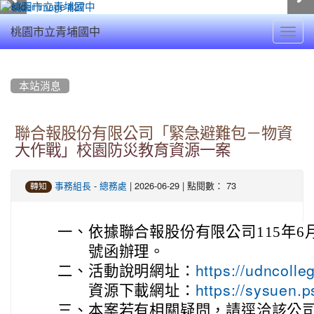
Toggl
桃園市立青埔國中
navig
:::
本站消息
聯合報股份有限公司「緊急避難包－物資
大作戰」校園防災教育資源一案
-
| 2026-06-29 | 點閱數： 73
事務組長
總務處
轉知
一、
依據聯合報股份有限公司115年6月2
號函辦理。
二、
活動說明網址：
https://udncoll
資源下載網址：
https://sysuen.
三、
本案若有相關疑問，請逕洽該公司承