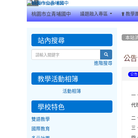
:::
桃園市立青埔國中
議題融入專區
教學
:::
:::
站內搜尋
本站
search
公告
進階搜尋
公告
教學活動相簿
活動相簿
一
代
學校特色
二
雙語教學
三
國際教育
四