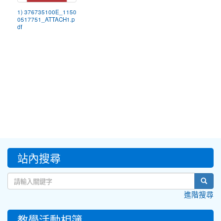
1) 376735100E_1150
0517751_ATTACH1.p
df
:::
站內搜尋
sear
進階搜尋
教學活動相簿