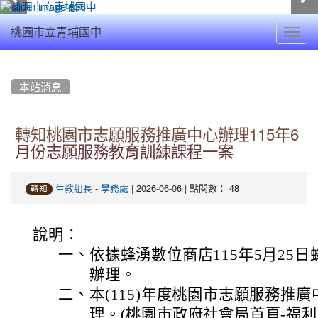
Toggl
桃園市立青埔國中
navig
:::
本站消息
轉知桃園市志願服務推廣中心辦理115年6
月份志願服務教育訓練課程一案
-
| 2026-06-06 | 點閱數： 48
生教組長
學務處
轉知
說明：
一、
依據蜂湧數位商店115年5月25日蜂
辦理。
二、
本(115)年度桃園市志願服務推
理。(桃園市政府社會局首頁-福利