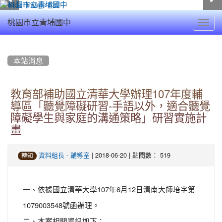
Toggl
桃園市立青埔國中
navig
:::
本站消息
教育部補助國立清華大學辦理107年度輔
導區「聽覺障礙研習-手語以外，適合聽覺
障礙學生與家庭的溝通策略」研習實施計
畫
-
| 2018-06-20 | 點閱數： 519
資料組長
輔導室
轉知
一、依據國立清華大學107年6月12日清南大師培字第
1079003548號函辦理。
二、本案相關資訊如下：