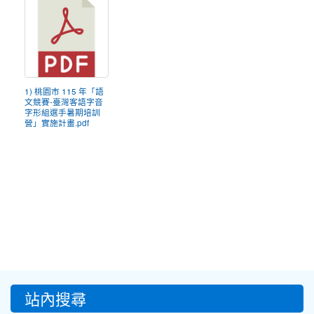
1) 桃園市 115 年「語
文競賽-臺灣客語字音
字形組選手暑期培訓
營」實施計畫.pdf
:::
站內搜尋