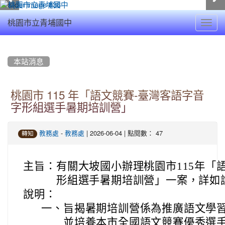
Toggl
桃園市立青埔國中
navig
:::
本站消息
桃園市 115 年「語文競賽-臺灣客語字音
字形組選手暑期培訓營」
-
| 2026-06-04 | 點閱數： 47
教務處
教務處
轉知
主旨：
有關大坡國小辦理桃園市115年「
形組選手暑期培訓營」一案，詳如
說明：
一、
旨揭暑期培訓營係為推廣語文學
並培養本市全國語文競賽優秀選