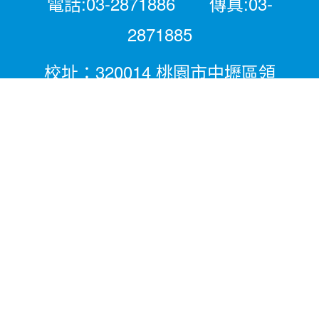
電話:03-2871886 傳真:03-
2871885
校址：320014 桃園市中壢區領
航北路二段281號