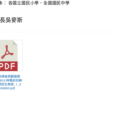
本：
各國立國民小學、全國國民中學
長吳麥斯
兒童課後照顧服務
80小時職前訓練
期招生簡章_1_2
06950.pdf