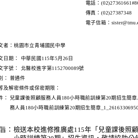
電話：(02)27361661#8
傳真：(02)27387348
電子信箱：sister@tmu.e
文者：桃園市立青埔國民中學
文日期：
中華民國115年5月26日
文字號：
北醫校進字第1152700089號
別：
普通件
等及解密條件或保密期限：
件：
兒童課後照顧服務人員180小時職前訓練第20期招生簡章.
務人員180小時職前訓練第20期招生簡章_1_26163306950
旨：
檢送本校進修推廣處115年「兒童課後照顧