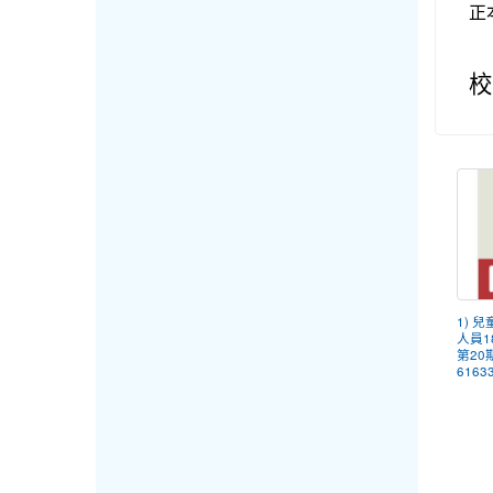
正
校
1) 
人員1
第20
61633