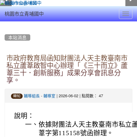
Toggl
桃園市立青埔國中
navig
:::
本站消息
市政府教育局函知財團法人天主教臺南市
私立蘆葦啟智中心辦理「《三十而立》蘆
葦三十．創新服務」成果分享會訊息分
享。
-
| 2026-06-02 | 點閱數： 47
輔導組長
輔導室
轉知
說明：
一、
依據財團法人天主教臺南市私立蘆葦
葦字第115158號函辦理。