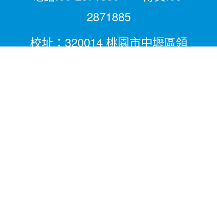
2871885
校址：320014 桃園市中壢區領
航北路二段281號