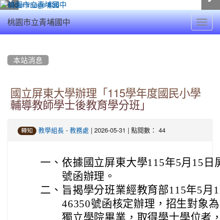
Toggl
桃園市立青埔國中
navig
:::
本站消息
國立屏東大學辦理「115學年度國民小學
輔導教師學士後教育學分班」
-
| 2026-05-31 | 點閱數： 44
教學組長
教務處
轉知
一、
依據國立屏東大學115年5月15日屏
號函辦理。
二、
旨揭學分班業經教育部115年5月11
46350號函核定辦理，招生對象
獨立學院畢業，取得學士學位者