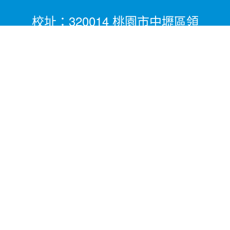
校址：320014 桃園市中壢區領
航北路二段281號