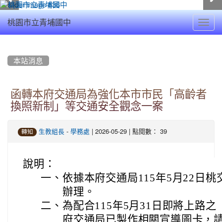
Toggl
桃園市立青埔國中
navig
:::
本站消息
函轉本府交通局為強化本市市民「高齡者
換照新制」等交通安全觀念一案
-
| 2026-05-29 | 點閱數： 39
生教組長
學務處
轉知
說明：
一、
依據本府交通局115年5月22日桃交
辦理。
二、
為配合115年5月31日即將上路
府交通局已製作相關宣導圖卡，