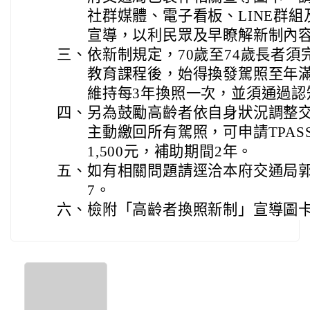
社群媒體、電子看板、LINE群
宣導，以利民眾及早瞭解新制內
三、
依新制規定，70歲至74歲長者
教育課程後，始得換發駕照至年滿
維持每3年換照一次，並須通過認
四、
另為鼓勵高齡者依自身狀況調整交
主動繳回所有駕照，可申請TPA
1,500元，補助期間2年。
五、
如有相關問題請逕洽本府交通局郭小姐(0
7。
六、
檢附「高齡者換照新制」宣導圖卡