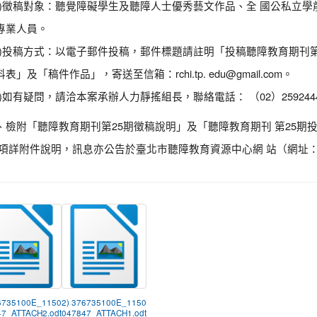
一)徵稿對象：聽覺障礙學生及聽障人士優秀藝文作品、全 國公私立學
專業人員。
二)投稿方式：以電子郵件投稿，郵件標題請註明「投稿聽障教育期刊第
表」及「稿件作品」，寄送至信箱：rchi.tp. edu@gmail.com。
三)如有疑問，請洽本案承辦人力靜搖組長，聯絡電話： （02）2592444
、檢附「聽障教育期刊第25期徵稿說明」及「聽障教育期刊 第25期
 項詳附件說明，訊息亦公告於臺北市聽障教育資源中心網 站（網址
6735100E_1150
2) 376735100E_1150
7_ATTACH2.odt
047847_ATTACH1.odt