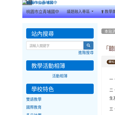
:::
桃園市立青埔國中
議題融入專區
教學
:::
:::
站內搜尋
本站
search
「聽
進階搜尋
轉知
教學活動相簿
活動相簿
一
學校特色
二
生
雙語教學
國際教育
三