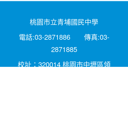
桃園市立青埔國民中學
電話:03-2871886 傳真:03-
2871885
校址：320014 桃園市中壢區領
航北路二段281號